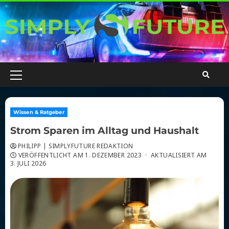
Skip
to
content
Primary
Menu
Wissen & Ratgeber
Strom Sparen im Alltag und Haushalt
PHILIPP | SIMPLYFUTURE REDAKTION
VERÖFFENTLICHT AM
1. DEZEMBER 2023
·
AKTUALISIERT AM
3. JULI 2026