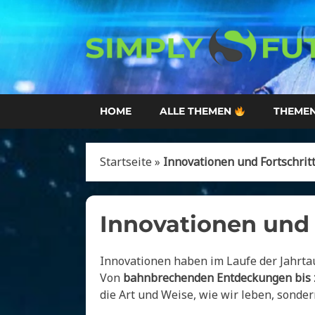
Skip
to
content
HOME
ALLE THEMEN
THEMEN
Startseite
»
Innovationen und Fortschrit
Innovationen und 
Innovationen haben im Laufe der Jahrtau
Von
bahnbrechenden Entdeckungen bis z
die Art und Weise, wie wir leben, sonder