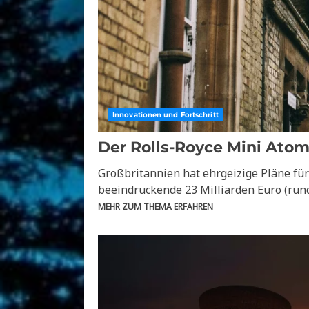
Innovationen und Fortschritt
Der Rolls-Royce Mini Atom
Großbritannien hat ehrgeizige Pläne fü
beeindruckende 23 Milliarden Euro (rund 
MEHR ZUM THEMA ERFAHREN