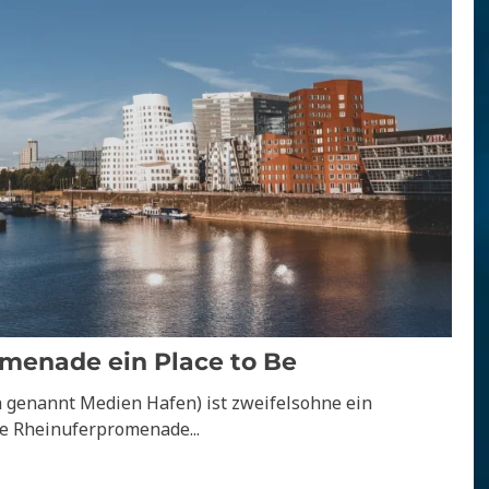
omenade ein Place to Be
 genannt Medien Hafen) ist zweifelsohne ein
he Rheinuferpromenade...