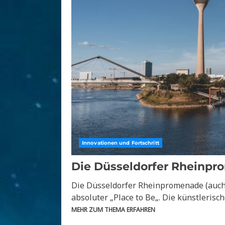
Innovationen und Fortschritt
Die Düsseldorfer Rheinpr
Die Düsseldorfer Rheinpromenade (auch
absoluter „Place to Be„. Die künstlerisc
MEHR ZUM THEMA ERFAHREN