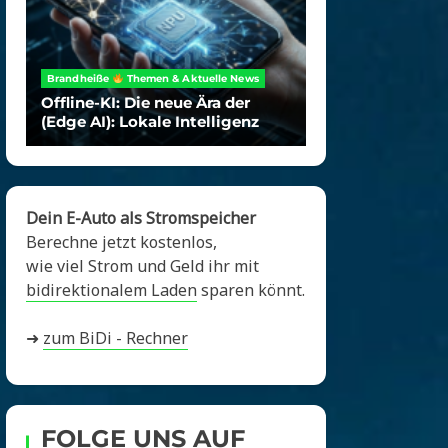
Brandheiße
Themen & Aktuelle News
Offline-KI: Die neue Ära der
(Edge AI): Lokale Intelligenz
Dein E-Auto als Stromspeicher
Berechne jetzt kostenlos,
wie viel Strom und Geld ihr mit
bidirektionalem Laden
sparen könnt.
➜
zum BiDi - Rechner
FOLGE UNS AUF